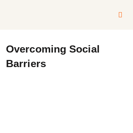
Über mich
Meine A
Meine Mus
Overcoming Social
Barriers